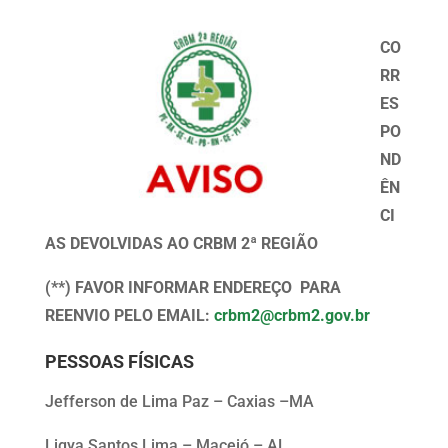
CO
RR
ES
PO
ND
ÊN
CI
AS DEVOLVIDAS AO CRBM 2ª REGIÃO
(**) FAVOR INFORMAR ENDEREÇO PARA
REENVIO PELO EMAIL:
crbm2@crbm2.gov.br
PESSOAS FÍSICAS
Jefferson de Lima Paz – Caxias –MA
Ligya Santos Lima – Maceió – AL