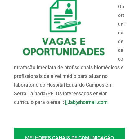
Op
ort
uni
da
de
de
co
ntratação imediata de profissionais biomédicos e
profissionais de nível médio para atuar no
laboratório do Hospital Eduardo Campos em
Serra Talhada/PE. Os interessados enviar
currículo para o email:
jj.lab@hotmail.com
MELHORES CANAIS DE COMUNICAÇÃO