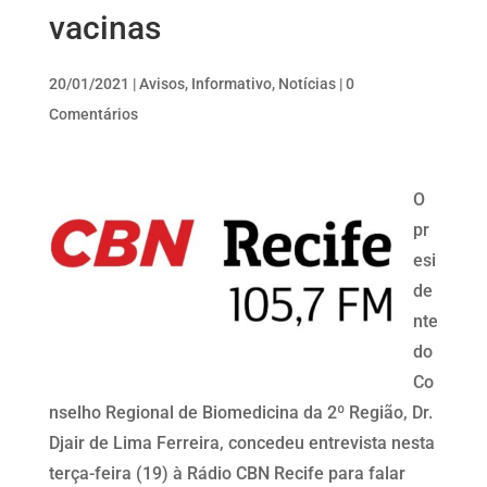
vacinas
20/01/2021
|
Avisos
,
Informativo
,
Notícias
|
0
Comentários
O
pr
esi
de
nte
do
Co
nselho Regional de Biomedicina da 2º Região, Dr.
Djair de Lima Ferreira, concedeu entrevista nesta
terça-feira (19) à Rádio CBN Recife para falar