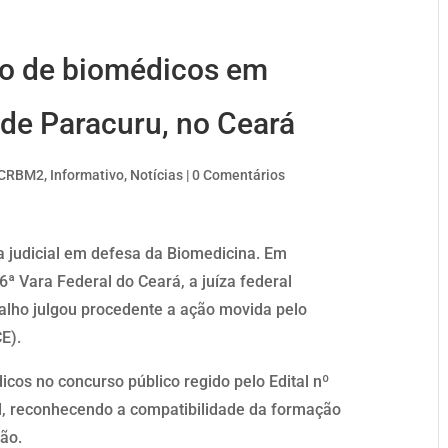
ão de biomédicos em
 de Paracuru, no Ceará
CRBM2
,
Informativo
,
Notícias
|
0 Comentários
 judicial em defesa da Biomedicina. Em
6ª Vara Federal do Ceará, a juíza federal
valho julgou procedente a ação movida pelo
E).
icos no concurso público regido pelo Edital nº
l, reconhecendo a compatibilidade da formação
ão.