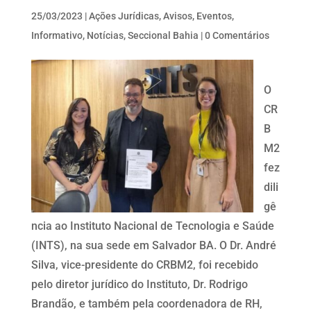
25/03/2023
|
Ações Jurídicas
,
Avisos
,
Eventos
,
Informativo
,
Notícias
,
Seccional Bahia
|
0 Comentários
O
CR
B
M2
fez
dili
gê
ncia ao Instituto Nacional de Tecnologia e Saúde
(INTS), na sua sede em Salvador BA. O Dr. André
Silva, vice-presidente do CRBM2, foi recebido
pelo diretor jurídico do Instituto, Dr. Rodrigo
Brandão, e também pela coordenadora de RH,