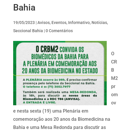
Bahia
19/05/2023
|
Avisos
,
Eventos
,
Informativo
,
Notícias
,
Seccional Bahia
|
0 Comentários
O
CR
B
M2
pr
om
ov
e nesta sexta (19) uma Plenária em
comemoração aos 20 anos da Biomedicina na
Bahia e uma Mesa Redonda para discutir as