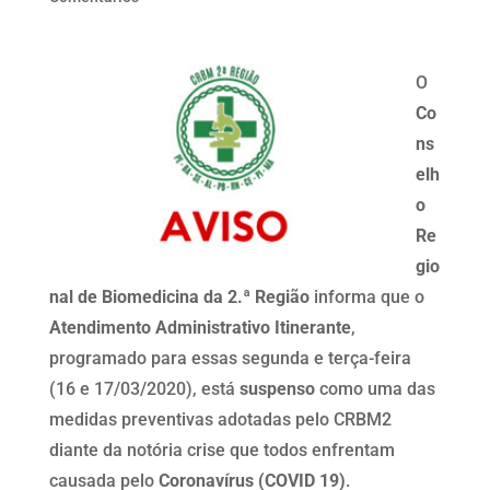
O
Co
ns
elh
o
Re
gio
nal de Biomedicina da 2.ª Região
informa que o
Atendimento Administrativo Itinerante
,
programado para essas segunda e terça-feira
(16 e 17/03/2020), está
suspenso
como uma das
medidas preventivas adotadas pelo CRBM2
diante da notória crise que todos enfrentam
causada pelo
Coronavírus (COVID 19)
.