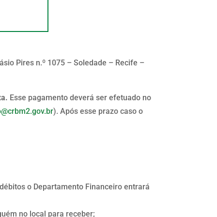
io Pires n.º 1075 – Soledade – Recife –
xa.
Esse pagamento deverá ser efetuado no
ro@crbm2.gov.br
). Após esse prazo caso o
débitos o Departamento Financeiro entrará
guém no local para receber;