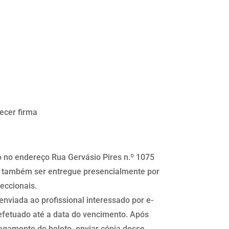
ecer firma
 no endereço Rua Gervásio Pires n.º 1075
á também ser entregue presencialmente por
Seccionais.
enviada ao profissional interessado por e-
efetuado até a data do vencimento. Após
agamento do boleto, enviar cópia desse