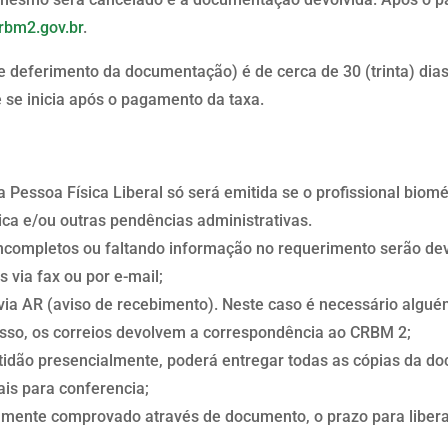
rbm2.gov.br
.
 e deferimento da documentação) é de cerca de 30 (trinta) dias
e se inicia após o pagamento da taxa.
 Pessoa Física Liberal só será emitida se o profissional biom
ica e/ou outras pendências administrativas.
ncompletos ou faltando informação no requerimento serão dev
 via fax ou por e-mail;
s via AR (aviso de recebimento). Neste caso é necessário algu
esso, os correios devolvem a correspondência ao CRBM 2;
certidão presencialmente, poderá entregar todas as cópias da 
ais para conferencia;
amente comprovado através de documento, o prazo para liberaç