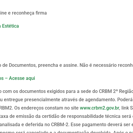
sine e reconheça firma
 Estética
o de Documentos, preencha e assine. Não é necessário reconh
s – Acesse aqui
to com os documentos exigidos para a sede do CRBM 2ª Região
ou entregue presencialmente através de agendamento. Poder
RBM2. Os endereços constam no site
www.crbm2.gov.br
, link 
taxa de emissão da certidão de responsabilidade técnica será 
 analisada e deferida no CRBM-2. Esse pagamento deverá ser 
o mesmo será cancelado e a documentação devolvida. Após o p