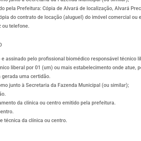
o pela Prefeitura: Cópia de Alvará de localização, Alvará Pre
ia do contrato de locação (aluguel) do imóvel comercial ou es
z ou telefone.
O
e assinado pelo profissional biomédico responsável técnico l
nico liberal por 01 (um) ou mais estabelecimento onde atue, 
 gerada uma certidão.
o junto à Secretaria da Fazenda Municipal (ou similar);
ão.
amento da clínica ou centro emitido pela prefeitura.
centro.
e técnica da clínica ou centro.