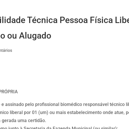
lidade Técnica Pessoa Física Lib
io ou Alugado
tários
PRÓPRIA
e assinado pelo profissional biomédico responsável técnico l
nico liberal por 01 (um) ou mais estabelecimento onde atue, 
 gerada uma certidão.
o junto à Secretaria da Fazenda Municipal (ou similar);