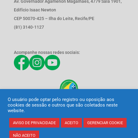
Av. Governador Agamenon Magalhães, 4779 Sala 1901,
Edifício Isaac Newton
CEP 50070-425 – Ilha do Leite, Recife/PE
(81) 3140-1127
Acompanhe nossas redes sociais:
O usuário pode optar pelo registro ou oposição aos
cookies de sessão e outros que são coletados neste
website.
AVISO DE PRIVACIDADE
ACEITO
GERENCIAR COOKIE
NÃO ACEITO