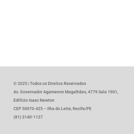
© 2025 | Todos os Direitos Reservados
Av. Governador Agamenon Magalhães, 4779 Sala 1901,
Edifício Isaac Newton
CEP 50070-425 – Ilha do Leite, Recife/PE
(81) 3140-1127