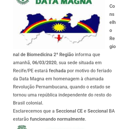
Co
ns
elh
o
Re
gio
nal de Biomedicina 2ª Região
informa que
amanhã,
06/03/2020
, sua sede situada em
Recife/PE estará
fechada
por motivo do feriado
da Data Magna em homenagem à chamada
Revolução Pernambucana, quando o estado se
tornou uma república independente do resto do
Brasil colonial.
Esclarecemos que a
Seccional CE
e
Seccional
BA
estarão
funcionando normalmente
.