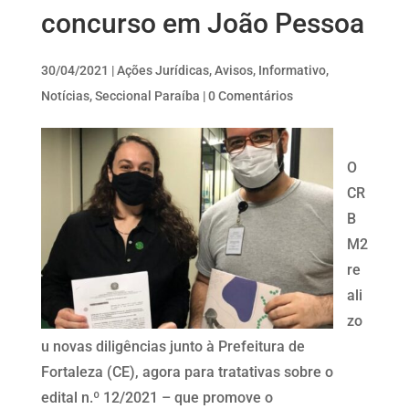
concurso em João Pessoa
30/04/2021
|
Ações Jurídicas
,
Avisos
,
Informativo
,
Notícias
,
Seccional Paraíba
|
0 Comentários
O
CR
B
M2
re
ali
zo
u novas diligências junto à Prefeitura de
Fortaleza (CE), agora para tratativas sobre o
edital n.º 12/2021 – que promove o